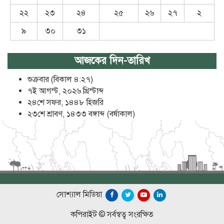
২২
২৩
২৪
২৫
২৬
২৭
২
৯
৩০
৩১
আজকের দিন-তারিখ
শুক্রবার (বিকাল ৪:২৭)
৭ই আগস্ট, ২০২৬ খ্রিস্টাব্দ
২৪শে সফর, ১৪৪৮ হিজরি
২৩শে শ্রাবণ, ১৪৩৩ বঙ্গাব্দ (বর্ষাকাল)
সোশ্যাল মিডিয়া
কপিরাইট © সর্বস্বত্ব সংরক্ষিত