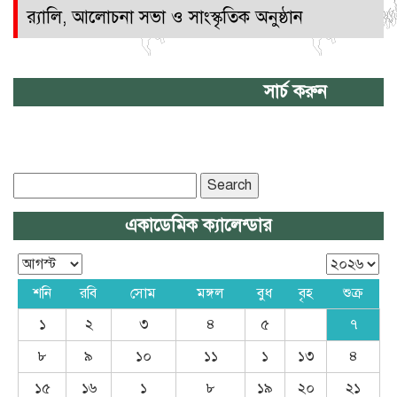
র‌্যালি, আলোচনা সভা ও সাংস্কৃতিক অনুষ্ঠান
সার্চ করুন
Search
for:
একাডেমিক ক্যালেন্ডার
শনি
রবি
সোম
মঙ্গল
বুধ
বৃহ
শুক্র
১
২
৩
৪
৫
৭
৮
৯
১০
১১
১
১৩
৪
১৫
১৬
১
৮
১৯
২০
২১